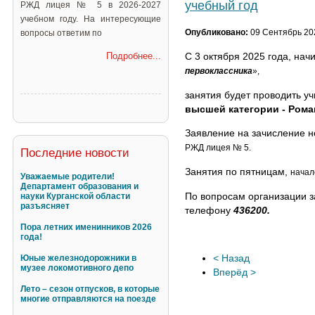
учебный год
РЖД лицея № 5 в 2026-2027
учебном году. На интересующие
Опубликовано:
09 Сентябрь 20
вопросы ответим по
С 3 октября 2025 года, нач
Подробнее...
первоклассника
»,
занятия будет проводить у
высшей категории -
Рома
Заявление на зачисление 
РЖД лицея № 5.
Последние новости
Занятия по пятницам,
начало
Уважаемые родители!
Департамент образования и
По вопросам организации з
науки Курганской области
разъясняет
телефону
436200
.
Пора летних именинников 2026
года!
< Назад
Юные железнодорожники в
музее локомотивного депо
Вперёд >
Лето – сезон отпусков, в которые
многие отправляются на поезде