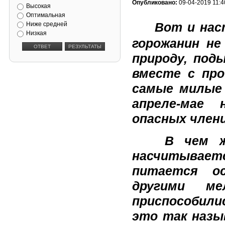
Опубликовано:
09-04-2019 11:4
Высокая
Оптимальная
Вот и нас
Ниже средней
Низкая
горожанин н
природу, под
вместе с пр
самые милые
апреле-мае
опасных член
В чем же о
насчитывает
питается ос
другими ме
приспособили
это так назы