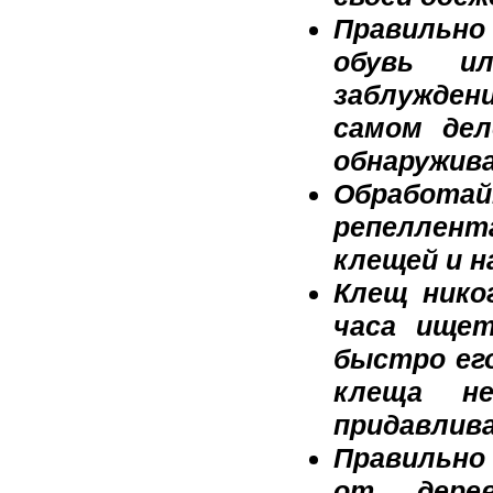
Правильн
обувь ил
заблужден
самом дел
обнаружива
Обработай
репеллен
клещей и н
Клещ никог
часа ищет
быстро ег
клеща н
придавлива
Правильно
от дерев