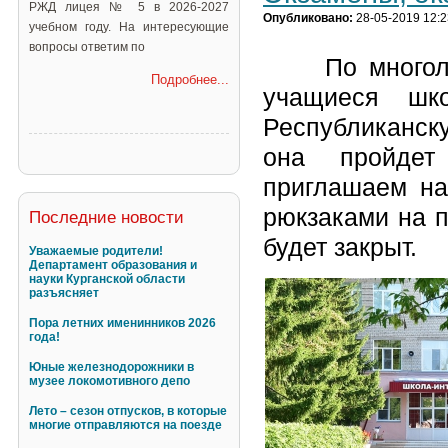
РЖД лицея № 5 в 2026-2027
Опубликовано:
28-05-2019 12:2
учебном году. На интересующие
вопросы ответим по
По многолетн
Подробнее...
учащиеся шк
Республиканск
она пройдет
приглашаем на
рюкзаками на 
Последние новости
будет закрыт.
Уважаемые родители!
Департамент образования и
науки Курганской области
разъясняет
Пора летних именинников 2026
года!
Юные железнодорожники в
музее локомотивного депо
Лето – сезон отпусков, в которые
многие отправляются на поезде