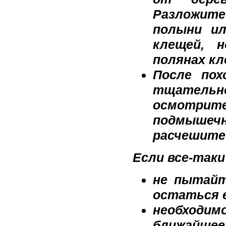
Разложит
полыни и
клещей, 
полянах кл
После пох
тщатель
осмотрите
подмышечн
расчешите 
Если все-таки
не пытайт
остаться е
необходим
ближайшее