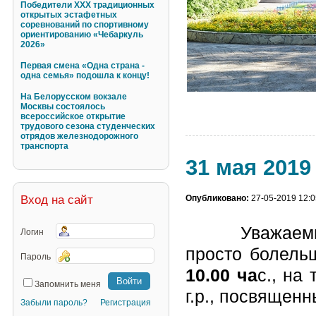
Победители XXX традиционных
открытых эстафетных
соревнований по спортивному
ориентированию «Чебаркуль
2026»
Первая смена «Одна страна -
одна семья» подошла к концу!
На Белорусском вокзале
Москвы состоялось
всероссийское открытие
трудового сезона студенческих
отрядов железнодорожного
транспорта
31 мая 2019
Опубликовано:
27-05-2019 12:0
Вход на сайт
Уважаем
Логин
просто
болель
Пароль
10.00 ча
с., на
Запомнить меня
г.р., посвящен
Забыли пароль?
Регистрация