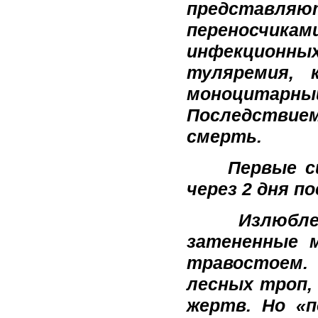
представляю
переносчик
инфекционных
туляремия, 
моноцитарн
Последствием
смерть.
Первые сим
через 2 дня п
Излюбленны
затененные 
травостоем.
лесных троп, 
жертв. Но «