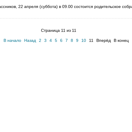
сников, 22 апреля (суббота) в 09.00 состоится родительское собр
Страница 11 из 11
В начало
Назад
2
3
4
5
6
7
8
9
10
11
Вперёд
В конец