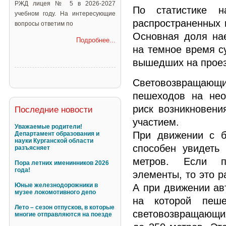
РЖД лицея № 5 в 2026-2027
По статистике 
учебном году. На интересующие
распространенных 
вопросы ответим по
Основная доля на
Подробнее...
на темное время су
вышедших на проез
Световозвраща
пешеходов на нео
риск возникновени
Последние новости
участием.
Уважаемые родители!
При движении с б
Департамент образования и
науки Курганской области
способен увидеть
разъясняет
метров. Если п
Пора летних именинников 2026
года!
элементы, то это р
Юные железнодорожники в
А при движении ав
музее локомотивного депо
на которой пеше
Лето – сезон отпусков, в которые
световозвращающи
многие отправляются на поезде