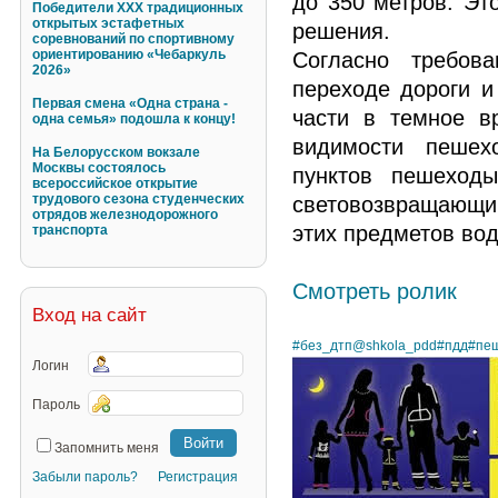
до 350 метров. Эт
Победители XXX традиционных
открытых эстафетных
решения.
соревнований по спортивному
ориентированию «Чебаркуль
Согласно требов
2026»
переходе дороги и
Первая смена «Одна страна -
части в темное в
одна семья» подошла к концу!
видимости пешех
На Белорусском вокзале
Москвы состоялось
пунктов пешеход
всероссийское открытие
трудового сезона студенческих
световозвращающи
отрядов железнодорожного
этих предметов во
транспорта
Смотреть ролик
Вход на сайт
#без_дтп@shkola_pdd
#пдд
#пе
Логин
Пароль
Запомнить меня
Забыли пароль?
Регистрация