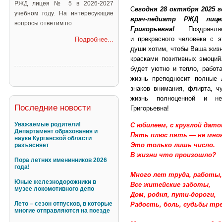
РЖД лицея № 5 в 2026-2027
С
егодня 28 октября 2025 
учебном году. На интересующие
врач-педиатр РЖД ли
вопросы ответим по
Григорьевна!
Поздравляе
и прекрасного человека с э
Подробнее...
души хотим, чтобы Ваша жизн
красками позитивных эмоций
будет уютно и тепло, работа
жизнь преподносит полные 
знаков внимания, флирта, чу
жизнь полноценной и не
Последние новости
Григорьевна!
Уважаемые родители!
С юбилеем, с круглой дато
Департамент образования и
Пять плюс пять — не мно
науки Курганской области
Это только лишь число.
разъясняет
В жизни что произошло?
Пора летних именинников 2026
года!
Много лет труда, работы,
Юные железнодорожники в
Все житейские заботы,
музее локомотивного депо
Дом, родня, пути-дороги,
Лето – сезон отпусков, в которые
Радость, боль, судьбы тре
многие отправляются на поезде