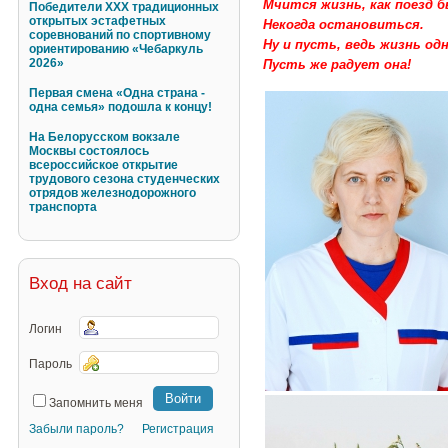
Мчится жизнь, как поезд 
Победители XXX традиционных
открытых эстафетных
Некогда остановиться.
соревнований по спортивному
Ну и пусть, ведь жизнь одн
ориентированию «Чебаркуль
2026»
Пусть же радует она!
Первая смена «Одна страна -
одна семья» подошла к концу!
На Белорусском вокзале
Москвы состоялось
всероссийское открытие
трудового сезона студенческих
отрядов железнодорожного
транспорта
Вход на сайт
Логин
Пароль
Запомнить меня
Забыли пароль?
Регистрация