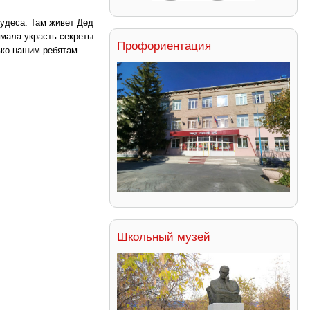
чудеса. Там живет Дед
умала украсть секреты
Профориентация
ько нашим ребятам.
Школьный музей