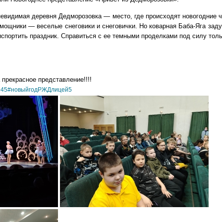
невидимая деревня Дедморозовка — место, где происходят новогодние 
омощники — веселые снеговики и снеговички. Но коварная Баба-Яга зад
испортить праздник. Справиться с ее темными проделками под силу тол
прекрасное представление!!!!
е45
#новыйгодРЖДлицей5