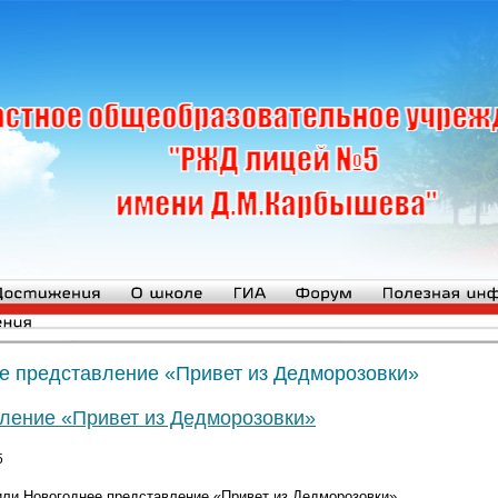
е представление «Привет из Дедморозовки»
ление «Привет из Дедморозовки»
5
тили Новогоднее представление «Привет из Дедморозовки».