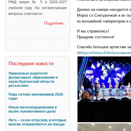
РЖД лицея № 5 в 2026-2027
учебном году. На интересующие
Далеко на севере находится 
вопросы ответим по
Мороз со Снегурочкой и их п
из волшебной лаборатории и 
Подробнее...
И мы справились!
Праздник состоялся!
Спасибо большое артистам за 
#ВКурсе45
#про45
#образовани
Последние новости
Уважаемые родители!
Департамент образования и
науки Курганской области
разъясняет
Пора летних именинников 2026
года!
Юные железнодорожники в
музее локомотивного депо
Лето – сезон отпусков, в которые
многие отправляются на поезде