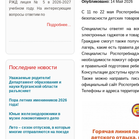
Опубликовано:
14 Май 2026
РЖД лицея № 5 в 2026-2027
учебном году. На интересующие
С 11 по 22 мая Роспотребн
вопросы ответим по
безопасности детских товаров
Подробнее...
Специалисты ответят на во
электронных гаджетов и товар
Граждане смогут также получ
лагерь, какие есть правила д
Специалисты Роспотребнад
необходимости помогут оформ
и правильной подготовке ребе
Последние новости
Консультации доступны кругло
Уважаемые родители!
Также можно направить пись
Департамент образования и
официальный сайт Роспотреб
науки Курганской области
Телефоны и адреса территори
разъясняет
Пора летних именинников 2026
года!
Юные железнодорожники в
музее локомотивного депо
Лето – сезон отпусков, в которые
многие отправляются на поезде