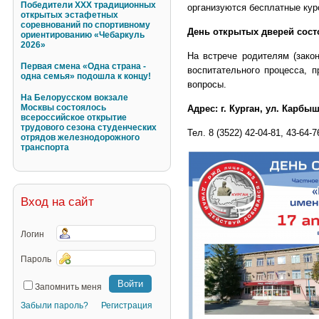
Победители XXX традиционных
организуются бесплатные курс
открытых эстафетных
соревнований по спортивному
День открытых дверей состо
ориентированию «Чебаркуль
2026»
На встрече родителям (зако
Первая смена «Одна страна -
воспитательного процесса, 
одна семья» подошла к концу!
вопросы.
На Белорусском вокзале
Москвы состоялось
Адрес: г. Курган, ул. Карб
всероссийское открытие
трудового сезона студенческих
Тел. 8 (3522) 42-04-81, 43-64-7
отрядов железнодорожного
транспорта
Вход на сайт
Логин
Пароль
Запомнить меня
Забыли пароль?
Регистрация