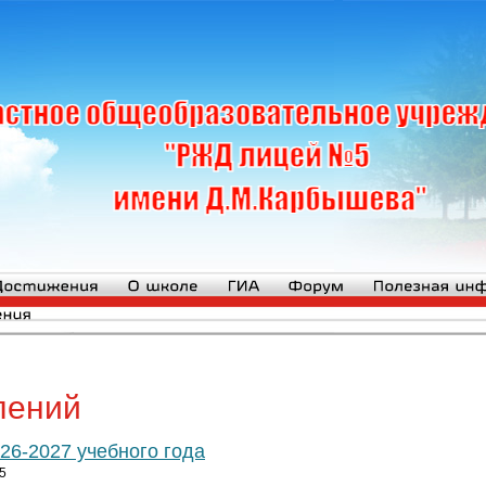
лений
26-2027 учебного года
5