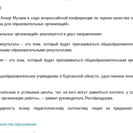
5
Анзор Музаев в ходе всероссийской конференции по оценке качества о
ва для образовательных организаций».
тельных организаций» реализуется в двух направлениях:
результаты – это знак, который будет присваиваться общеобразовате
вными образовательными результатами;
ния – это знак, который будет присваиваться общеобразовательным ор
щеобразовательное учреждение в Курганской области, удостоенное поч
сильные и успешные школы, тех на кого могут равняться коллеги, у к
 организации работы», – заявил руководитель Рособрнадзора.
арность всему педагогическому коллективу лицея за преданно
качества образования