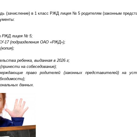
(зачисление) в 1 класс РЖД лицея № 5 родителям (законным предст
ументы:
а РЖД лицея № 5;
У-17 (подразделения ОАО «РЖД»);
(копия);
льства ребенка, выданная в 2026 г;
 (принести на собеседование);
верждающие право родителей (законных представителей) на уст
обходимости);
сональных данных.